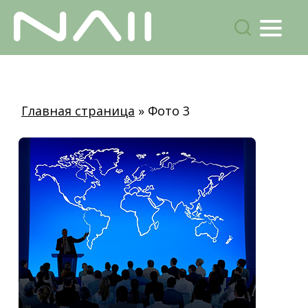
Menu
поиск
Skip
to
main
Главная страница
»
Фото 3
content