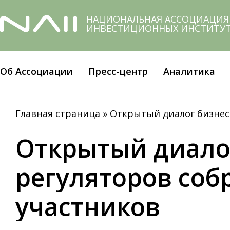
Skip
to
НАЦИОНАЛЬНАЯ АССОЦИАЦИЯ
ИНВЕСТИЦИОННЫХ ИНСТИТУ
main
content
Об Ассоциации
Пресс-центр
Аналитика
Главная страница
»
Открытый диалог бизнеса
Открытый
диало
регуляторов
соб
участников