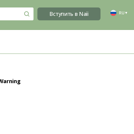
RU
Вступить в Naii
▼
Warning