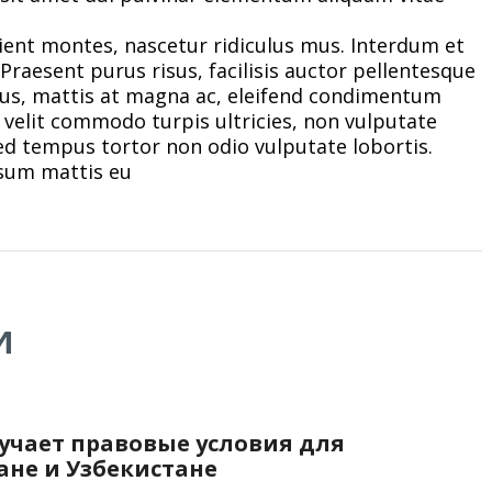
ient montes, nascetur ridiculus mus. Interdum et
raesent purus risus, facilisis auctor pellentesque
tus, mattis at magna ac, eleifend condimentum
elit commodo turpis ultricies, non vulputate
 Sed tempus tortor non odio vulputate lobortis.
psum mattis eu
и
учает правовые условия для
ане и Узбекистане