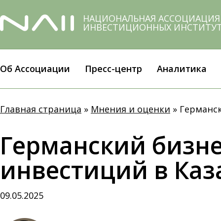
Skip
to
НАЦИОНАЛЬНАЯ АССОЦИАЦИЯ
ИНВЕСТИЦИОННЫХ ИНСТИТУ
main
content
Об Ассоциации
Пресс-центр
Аналитика
Главная страница
»
Мнения и оценки
»
Германск
Германский бизне
инвестиций в Каз
09.05.2025