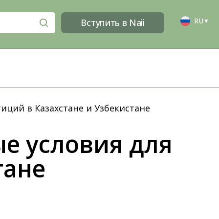
RU
Вступить в Naii
▼
иций в Казахстане и Узбекистане
ые условия для
тане