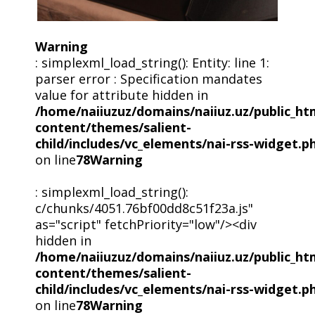
Warning
: simplexml_load_string(): Entity: line 1:
parser error : Specification mandates
value for attribute hidden in
/home/naiiuzuz/domains/naiiuz.uz/public_ht
content/themes/salient-
child/includes/vc_elements/nai-rss-widget.p
on line
78
Warning
: simplexml_load_string():
c/chunks/4051.76bf00dd8c51f23a.js"
as="script" fetchPriority="low"/><div
hidden in
/home/naiiuzuz/domains/naiiuz.uz/public_ht
content/themes/salient-
child/includes/vc_elements/nai-rss-widget.p
on line
78
Warning