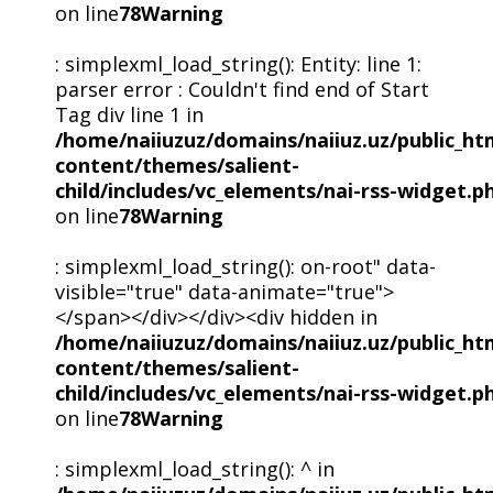
on line
78
Warning
: simplexml_load_string(): Entity: line 1:
parser error : Couldn't find end of Start
Tag div line 1 in
/home/naiiuzuz/domains/naiiuz.uz/public_ht
content/themes/salient-
child/includes/vc_elements/nai-rss-widget.p
on line
78
Warning
: simplexml_load_string(): on-root" data-
visible="true" data-animate="true">
</span></div></div><div hidden in
/home/naiiuzuz/domains/naiiuz.uz/public_ht
content/themes/salient-
child/includes/vc_elements/nai-rss-widget.p
on line
78
Warning
: simplexml_load_string(): ^ in