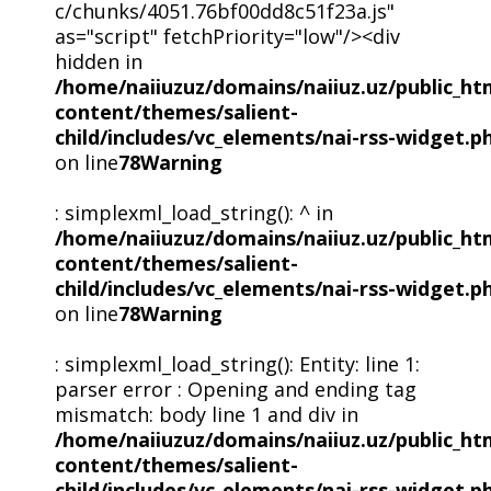
c/chunks/4051.76bf00dd8c51f23a.js"
as="script" fetchPriority="low"/><div
hidden in
/home/naiiuzuz/domains/naiiuz.uz/public_ht
content/themes/salient-
child/includes/vc_elements/nai-rss-widget.p
on line
78
Warning
: simplexml_load_string(): ^ in
/home/naiiuzuz/domains/naiiuz.uz/public_ht
content/themes/salient-
child/includes/vc_elements/nai-rss-widget.p
on line
78
Warning
: simplexml_load_string(): Entity: line 1:
parser error : Opening and ending tag
mismatch: body line 1 and div in
/home/naiiuzuz/domains/naiiuz.uz/public_ht
content/themes/salient-
child/includes/vc_elements/nai-rss-widget.p