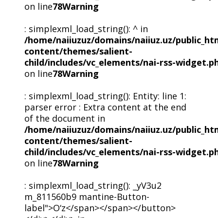
on line
78
Warning
: simplexml_load_string(): ^ in
/home/naiiuzuz/domains/naiiuz.uz/public_ht
content/themes/salient-
child/includes/vc_elements/nai-rss-widget.p
on line
78
Warning
: simplexml_load_string(): Entity: line 1:
parser error : Extra content at the end
of the document in
/home/naiiuzuz/domains/naiiuz.uz/public_ht
content/themes/salient-
child/includes/vc_elements/nai-rss-widget.p
on line
78
Warning
: simplexml_load_string(): _yV3u2
m_811560b9 mantine-Button-
label">O‘z</span></span></button>