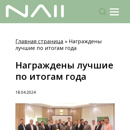
Menu
поиск
Skip
to
Главная страница
»
Награждены
main
лучшие по итогам года
content
Награждены
лучшие
по
итогам
года
18.04.2024