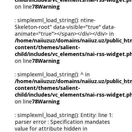
on line
78
Warning
: simplexml_load_string(): ntine-
Skeleton-root" data-visible="true" data-
animate="true"></span></div></div> in
/home/naiiuzuz/domains/naiiuz.uz/public_ht
content/themes/salient-
child/includes/vc_elements/nai-rss-widget.p
on line
78
Warning
: simplexml_load_string(): ^ in
/home/naiiuzuz/domains/naiiuz.uz/public_ht
content/themes/salient-
child/includes/vc_elements/nai-rss-widget.p
on line
78
Warning
: simplexml_load_string(): Entity: line 1:
parser error : Specification mandates
value for attribute hidden in