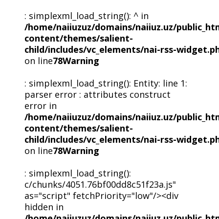
: simplexml_load_string(): ^ in
/home/naiiuzuz/domains/naiiuz.uz/public_ht
content/themes/salient-
child/includes/vc_elements/nai-rss-widget.p
on line
78
Warning
: simplexml_load_string(): Entity: line 1:
parser error : attributes construct
error in
/home/naiiuzuz/domains/naiiuz.uz/public_ht
content/themes/salient-
child/includes/vc_elements/nai-rss-widget.p
on line
78
Warning
: simplexml_load_string():
c/chunks/4051.76bf00dd8c51f23a.js"
as="script" fetchPriority="low"/><div
hidden in
/home/naiiuzuz/domains/naiiuz.uz/public_ht