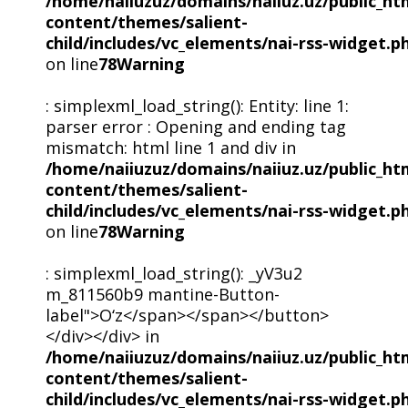
/home/naiiuzuz/domains/naiiuz.uz/public_ht
content/themes/salient-
child/includes/vc_elements/nai-rss-widget.p
on line
78
Warning
: simplexml_load_string(): Entity: line 1:
parser error : Opening and ending tag
mismatch: html line 1 and div in
/home/naiiuzuz/domains/naiiuz.uz/public_ht
content/themes/salient-
child/includes/vc_elements/nai-rss-widget.p
on line
78
Warning
: simplexml_load_string(): _yV3u2
m_811560b9 mantine-Button-
label">O‘z</span></span></button>
</div></div> in
/home/naiiuzuz/domains/naiiuz.uz/public_ht
content/themes/salient-
child/includes/vc_elements/nai-rss-widget.p