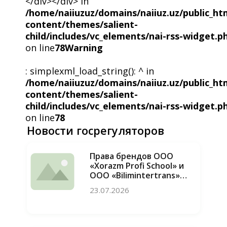
</div></div> in
/home/naiiuzuz/domains/naiiuz.uz/public_ht
content/themes/salient-
child/includes/vc_elements/nai-rss-widget.p
on line
78
Warning
: simplexml_load_string(): ^ in
/home/naiiuzuz/domains/naiiuz.uz/public_ht
content/themes/salient-
child/includes/vc_elements/nai-rss-widget.p
on line
78
Новости госрегуляторов
Права брендов ООО
«Xorazm Profi School» и
ООО «Bilimintertrans»
восстановлены, случаи
23.07.2026
недобросовестной
конкуренции
пресечены