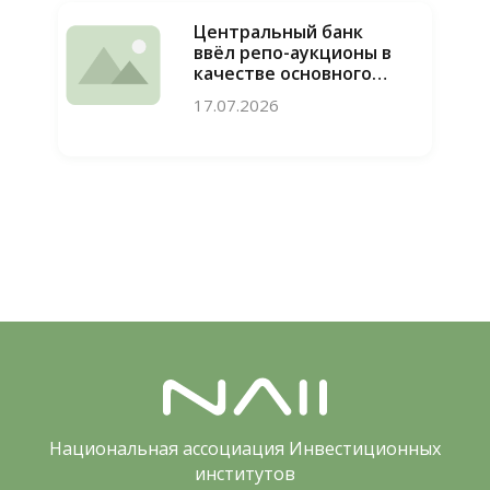
Центральный банк
ввёл репо-аукционы в
качестве основного
инструмента
17.07.2026
привлечения
ликвидности
Национальная ассоциация Инвестиционных
институтов