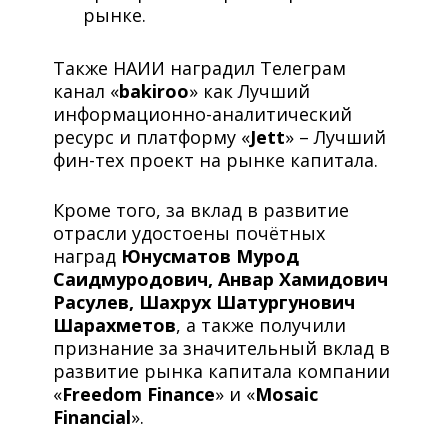
рынке.
Также НАИИ наградил Телеграм
канал «
b
akiroo
» как Лучший
информационно-аналитический
ресурс и платформу «
Jett
» – Лучший
фин-тех проект на рынке капитала.
Кроме того, за вклад в развитие
отрасли удостоены почётных
наград
Юнусматов Мурод
Саидмуродович, Анвар Хамидович
Расулев, Шахрух Шатургунович
Шарахметов
, а также получили
признание за значительный вклад в
развитие рынка капитала компании
«
Freedom Finance
» и «
Mosaic
Financial
».