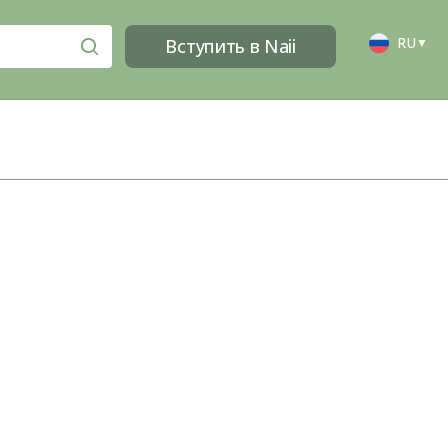
RU
Вступить в Naii
▼