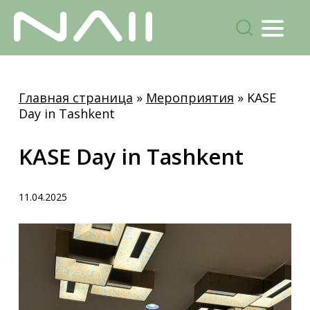
Menu
поиск
Skip
to
Главная страница
»
Мероприятия
»
KASE
main
Day in Tashkent
content
KASE Day in Tashkent
11.04.2025