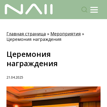
Menu
поиск
Skip
to
Главная страница
»
Мероприятия
»
main
Церемония награждения
content
Церемония
награждения
21.04.2025