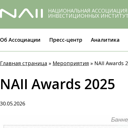
Skip
to
НАЦИОНАЛЬНАЯ АССОЦИАЦИЯ
ИНВЕСТИЦИОННЫХ ИНСТИТУ
main
content
Об Ассоциации
Пресс-центр
Аналитика
Главная страница
»
Мероприятия
»
NAII Awards 
NAII Awards 2025
30.05.2026