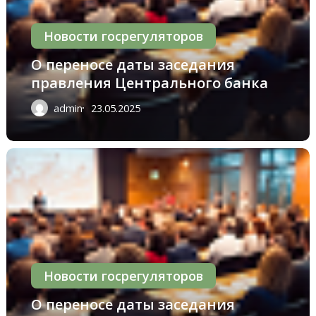
банка
Новости госрегуляторов
О переносе даты заседания
правления Центрального банка
admin
23.05.2025
О
переносе
даты
заседания
правления
Центрального
банка
Новости госрегуляторов
О переносе даты заседания